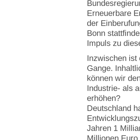
Bundesregierun
Erneuerbare En
der Einberufun
Bonn stattfind
Impuls zu die
Inzwischen ist 
Gange. Inhaltl
können wir den
Industrie- als
erhöhen?
Deutschland ha
Entwicklungsz
Jahren 1 Millia
Millionen Euro