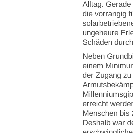
Alltag. Gerade
die vorrangig f
solarbetriebe
ungeheure Erle
Schäden durch
Neben Grundbi
einem Minimum 
der Zugang zu 
Armutsbekämpf
Millenniumsgip
erreicht werde
Menschen bis 2
Deshalb war de
erschwingliche