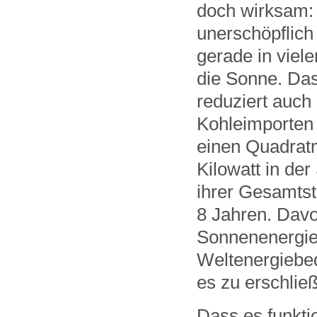
doch wirksam: 
unerschöpflich
gerade in viel
die Sonne. Das
reduziert auch
Kohleimporten
einen Quadratm
Kilowatt in der
ihrer Gesamtst
8 Jahren. Davon
Sonnenenergie 
Weltenergiebed
es zu erschlie
Dass es funktio